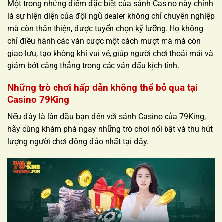
Một trong những điểm đặc biệt của sảnh Casino này chính
là sự hiện diện của đội ngũ dealer không chỉ chuyên nghiệp
mà còn thân thiện, được tuyển chọn kỹ lưỡng. Họ không
chỉ điều hành các ván cược một cách mượt mà mà còn
giao lưu, tạo không khí vui vẻ, giúp người chơi thoải mái và
giảm bớt căng thẳng trong các ván đấu kịch tính.
Những trò chơi hấp dẫn không thể bỏ qua tại
Casino 79King
Nếu đây là lần đầu bạn đến với sảnh Casino của 79King,
hãy cùng khám phá ngay những trò chơi nổi bật và thu hút
lượng người chơi đông đảo nhất tại đây.