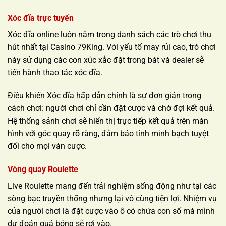
Xóc đĩa trực tuyến
Xóc đĩa online luôn nằm trong danh sách các trò chơi thu
hút nhất tại Casino 79King. Với yếu tố may rủi cao, trò chơi
này sử dụng các con xúc xắc đặt trong bát và dealer sẽ
tiến hành thao tác xóc đĩa.
Điều khiến Xóc đĩa hấp dẫn chính là sự đơn giản trong
cách chơi: người chơi chỉ cần đặt cược và chờ đợi kết quả.
Hệ thống sảnh chơi sẽ hiển thị trực tiếp kết quả trên màn
hình với góc quay rõ ràng, đảm bảo tính minh bạch tuyệt
đối cho mọi ván cược.
Vòng quay Roulette
Live Roulette mang đến trải nghiệm sống động như tại các
sòng bạc truyền thống nhưng lại vô cùng tiện lợi. Nhiệm vụ
của người chơi là đặt cược vào ô có chứa con số mà mình
dự đoán quả bóng sẽ rơi vào.