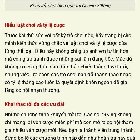
Bí quyết chơi hiệu quả tại Casino 79King
Hiểu luật chơi và tỷ lệ cược
Trước khi thử sức với bất kỳ trò chơi nào, hãy trang bị cho
mình kiến thức vững chắc về luật chơi và tỷ lệ cược của
từng thể loại. Điều này không chỉ giúp anh em tự tin hơn
mà còn giúp tránh được những sai lầm đáng tiếc. Mặc dù
không có công thức nào đảm bảo chiến thắng tuyệt đối,
nhưng việc lựa chọn các trò chơi bạn đã thành thạo hoặc
có tỷ lệ thắng cao luôn là quyết định khôn ngoan để gia
tăng cơ hội nhận thưởng.
Khai thác tối đa các ưu đãi
Những chương trình khuyến mãi tại Casino 79King không
chỉ mang lại vốn cược miễn phí mà còn mở ra cơ hội tham
gia nhiều ván cược mới. Nếu bạn là thành viên trung thành,
đừng bỏ lỡ các chương trình hấp dẫn như hoàn trả hay quà