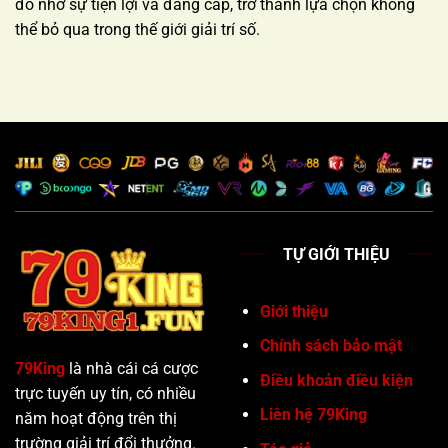
đồ nhờ sự tiện lợi và đẳng cấp, trở thành lựa chọn không
thể bỏ qua trong thế giới giải trí số.
TỰ GIỚI THIỆU
Giới thiệu
Chính sách bảo mật
79King
là nhà cái cá cược
Điều khoản điều kiện
trực tuyến uy tín, có nhiều
Liên hệ 79King
năm hoạt động trên thị
trường giải trí đổi thưởng.