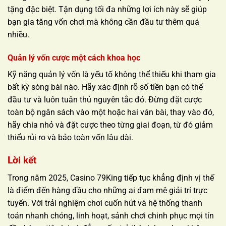
tặng đặc biệt. Tận dụng tối đa những lợi ích này sẽ giúp
bạn gia tăng vốn chơi mà không cần đầu tư thêm quá
nhiều.
Quản lý vốn cược một cách khoa học
Kỹ năng quản lý vốn là yếu tố không thể thiếu khi tham gia
bất kỳ sòng bài nào. Hãy xác định rõ số tiền bạn có thể
đầu tư và luôn tuân thủ nguyên tắc đó. Đừng đặt cược
toàn bộ ngân sách vào một hoặc hai ván bài, thay vào đó,
hãy chia nhỏ và đặt cược theo từng giai đoạn, từ đó giảm
thiểu rủi ro và bảo toàn vốn lâu dài.
Lời kết
Trong năm 2025, Casino 79King tiếp tục khẳng định vị thế
là điểm đến hàng đầu cho những ai đam mê giải trí trực
tuyến. Với trải nghiệm chơi cuốn hút và hệ thống thanh
toán nhanh chóng, linh hoạt, sảnh chơi chinh phục mọi tín