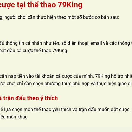
ược tại thể thao 79King
g, người chơi cần thực hiện theo một số bước cơ bản sau:
đủ thông tin cá nhân như tên, số điện thoại, email và các thông 
bắt đầu cá cược thể thao 79King.
cần nạp tiền vào tài khoản cá cược của mình. 79King hỗ trợ nhi
ời chơi chỉ cần chọn phương thức phù hợp và thực hiện giao dị
 trận đấu theo ý thích
 thể lựa chọn môn thể thao yêu thích và trận đấu muốn đặt cược
hiều môn khác.