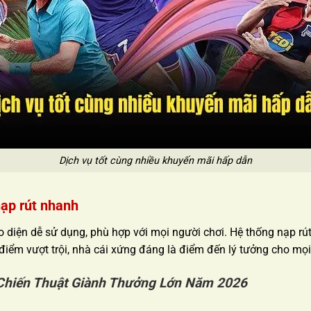
Dịch vụ tốt cùng nhiều khuyến mãi hấp dẫn
nạp rút nhanh
 diện dễ sử dụng, phù hợp với mọi người chơi. Hệ thống nạp rút 
điểm vượt trội, nhà cái xứng đáng là điểm đến lý tưởng cho mọi
Chiến Thuật Giành Thưởng Lớn Năm 2026