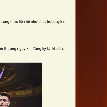
ương thức liên hệ như chat trực tuyến,
ận thưởng ngay khi đăng ký tài khoản.