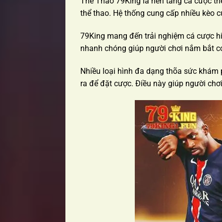
Thể Thao 79King là nền tảng cá cược t
thể thao. Hệ thống cung cấp nhiều kèo cư
79King mang đến trải nghiệm cá cược hiệ
nhanh chóng giúp người chơi nắm bắt cơ 
Nhiều loại hình đa dạng thõa sức khám p
ra để đặt cược. Điều này giúp người chơ