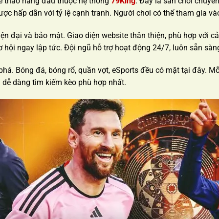
hể thao hàng đầu thuộc hệ thống
79King
. Đây là sân chơi chuy
ợc hấp dẫn với tỷ lệ cạnh tranh. Người chơi có thể tham gia vào
n đại và bảo mật. Giao diện website thân thiện, phù hợp với cả
hội ngay lập tức. Đội ngũ hỗ trợ hoạt động 24/7, luôn sẵn sàng
há. Bóng đá, bóng rổ, quần vợt, eSports đều có mặt tại đây. Mỗ
i dễ dàng tìm kiếm kèo phù hợp nhất.