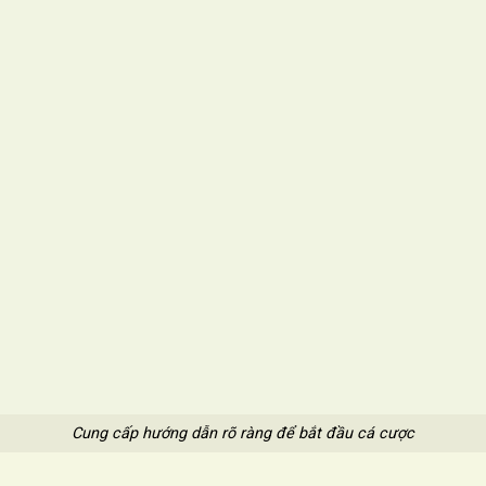
Cung cấp hướng dẫn rõ ràng để bắt đầu cá cược