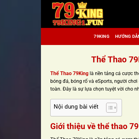
Bỏ
qua
nội
dung
79KING
HƯỚNG DẪ
Thể Thao 79
Thể Thao 79King
là nền tảng cá cược th
bóng đá, bóng rổ và eSports, người chơ
toàn. Đây là sự lựa chọn tuyệt vời cho n
Nội dung bài viết
Giới thiệu về thể thao 7