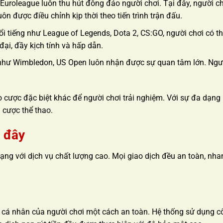
uroleague luôn thu hút đông đảo người chơi. Tại đây, người ch
ôn được điều chỉnh kịp thời theo tiến trình trận đấu.
ổi tiếng như League of Legends, Dota 2, CS:GO, người chơi có 
đại, đầy kịch tính và hấp dẫn.
như Wimbledon, US Open luôn nhận được sự quan tâm lớn. Ngườ
o cược đặc biệt khác để người chơi trải nghiệm. Với sự đa dạng
 cược thể thao.
i đây
ng với dịch vụ chất lượng cao. Mọi giao dịch đều an toàn, nha
 cá nhân của người chơi một cách an toàn. Hệ thống sử dụng c