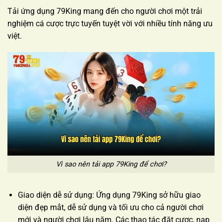
Tải ứng dụng 79King mang đến cho người chơi một trải
nghiệm cá cược trực tuyến tuyệt vời với nhiều tính năng ưu
việt.
Vì sao nên tải app 79King để chơi?
Giao diện dễ sử dụng: Ứng dụng 79King sở hữu giao
diện đẹp mắt, dễ sử dụng và tối ưu cho cả người chơi
mới và người chơi lâu năm. Các thao tác đặt cược, nạp