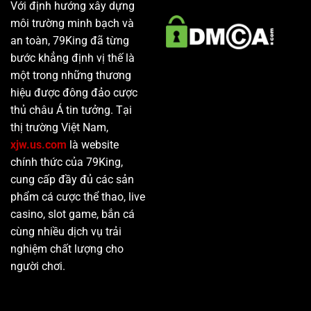
Với định hướng xây dựng
môi trường minh bạch và
an toàn, 79King đã từng
bước khẳng định vị thế là
một trong những thương
hiệu được đông đảo cược
thủ châu Á tin tưởng. Tại
thị trường Việt Nam,
xjw.us.com
là website
chính thức của 79King,
cung cấp đầy đủ các sản
phẩm cá cược thể thao, live
casino, slot game, bắn cá
cùng nhiều dịch vụ trải
nghiệm chất lượng cho
người chơi.