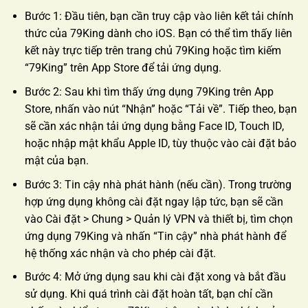
Bước 1: Đầu tiên, bạn cần truy cập vào liên kết tải chính
thức của 79King dành cho iOS. Bạn có thể tìm thấy liên
kết này trực tiếp trên trang chủ 79King hoặc tìm kiếm
“79King” trên App Store để tải ứng dụng.
Bước 2: Sau khi tìm thấy ứng dụng 79King trên App
Store, nhấn vào nút “Nhận” hoặc “Tải về”. Tiếp theo, bạn
sẽ cần xác nhận tải ứng dụng bằng Face ID, Touch ID,
hoặc nhập mật khẩu Apple ID, tùy thuộc vào cài đặt bảo
mật của bạn.
Bước 3: Tin cậy nhà phát hành (nếu cần). Trong trường
hợp ứng dụng không cài đặt ngay lập tức, bạn sẽ cần
vào Cài đặt > Chung > Quản lý VPN và thiết bị, tìm chọn
ứng dụng 79King và nhấn “Tin cậy” nhà phát hành để
hệ thống xác nhận và cho phép cài đặt.
Bước 4: Mở ứng dụng sau khi cài đặt xong và bắt đầu
sử dụng. Khi quá trình cài đặt hoàn tất, bạn chỉ cần