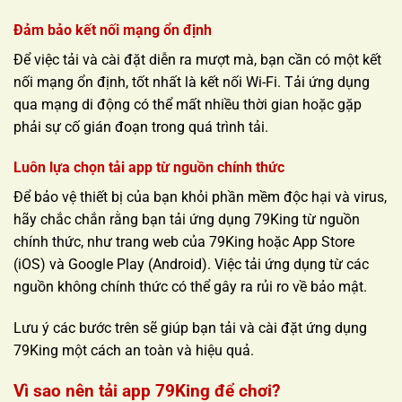
Đảm bảo kết nối mạng ổn định
Để việc tải và cài đặt diễn ra mượt mà, bạn cần có một kết
nối mạng ổn định, tốt nhất là kết nối Wi-Fi. Tải ứng dụng
qua mạng di động có thể mất nhiều thời gian hoặc gặp
phải sự cố gián đoạn trong quá trình tải.
Luôn lựa chọn tải app từ nguồn chính thức
Để bảo vệ thiết bị của bạn khỏi phần mềm độc hại và virus,
hãy chắc chắn rằng bạn tải ứng dụng 79King từ nguồn
chính thức, như trang web của 79King hoặc App Store
(iOS) và Google Play (Android). Việc tải ứng dụng từ các
nguồn không chính thức có thể gây ra rủi ro về bảo mật.
Lưu ý các bước trên sẽ giúp bạn tải và cài đặt ứng dụng
79King một cách an toàn và hiệu quả.
Vì sao nên tải app 79King để chơi?