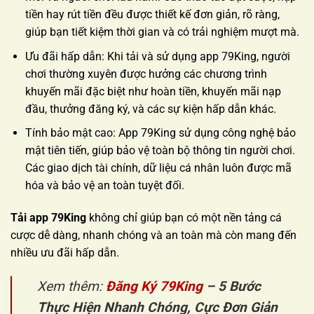
tiền hay rút tiền đều được thiết kế đơn giản, rõ ràng,
giúp bạn tiết kiệm thời gian và có trải nghiệm mượt mà.
Ưu đãi hấp dẫn: Khi tải và sử dụng app 79King, người
chơi thường xuyên được hưởng các chương trình
khuyến mãi đặc biệt như hoàn tiền, khuyến mãi nạp
đầu, thưởng đăng ký, và các sự kiện hấp dẫn khác.
Tính bảo mật cao: App 79King sử dụng công nghệ bảo
mật tiên tiến, giúp bảo vệ toàn bộ thông tin người chơi.
Các giao dịch tài chính, dữ liệu cá nhân luôn được mã
hóa và bảo vệ an toàn tuyệt đối.
Tải app 79King
không chỉ giúp bạn có một nền tảng cá
cược dễ dàng, nhanh chóng và an toàn mà còn mang đến
nhiều ưu đãi hấp dẫn.
Xem thêm:
Đăng Ký 79King
– 5 Bước
Thực Hiện Nhanh Chóng, Cực Đơn Giản