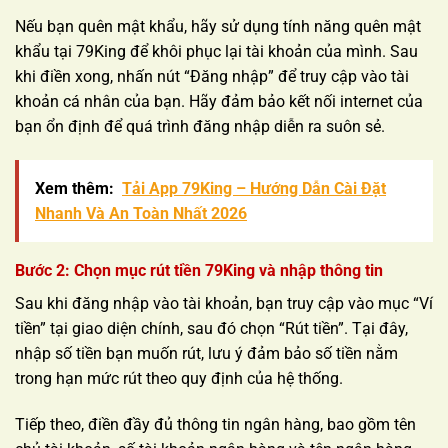
Nếu bạn quên mật khẩu, hãy sử dụng tính năng quên mật
khẩu tại 79King để khôi phục lại tài khoản của mình. Sau
khi điền xong, nhấn nút “Đăng nhập” để truy cập vào tài
khoản cá nhân của bạn. Hãy đảm bảo kết nối internet của
bạn ổn định để quá trình đăng nhập diễn ra suôn sẻ.
Xem thêm:
Tải App 79King – Hướng Dẫn Cài Đặt
Nhanh Và An Toàn Nhất 2026
Bước 2: Chọn mục rút tiền 79King và nhập thông tin
Sau khi đăng nhập vào tài khoản, bạn truy cập vào mục “Ví
tiền” tại giao diện chính, sau đó chọn “Rút tiền”. Tại đây,
nhập số tiền bạn muốn rút, lưu ý đảm bảo số tiền nằm
trong hạn mức rút theo quy định của hệ thống.
Tiếp theo, điền đầy đủ thông tin ngân hàng, bao gồm tên