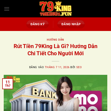
Bỏ
qua
nội
dung
ĐĂNG KÝ
ĐĂNG NHẬP
HƯỚNG DẪN
Rút Tiền 79King Là Gì? Hướng Dẫn
Chi Tiết Cho Người Mới
ĐĂNG VÀO
THÁNG 7 11, 2026
BỞI
SEO
11
Th7