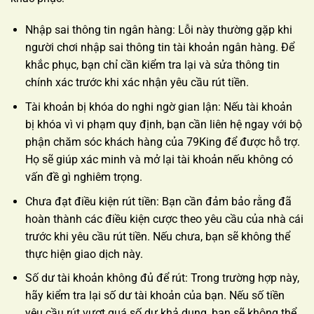
Nhập sai thông tin ngân hàng: Lỗi này thường gặp khi
người chơi nhập sai thông tin tài khoản ngân hàng. Để
khắc phục, bạn chỉ cần kiểm tra lại và sửa thông tin
chính xác trước khi xác nhận yêu cầu rút tiền.
Tài khoản bị khóa do nghi ngờ gian lận: Nếu tài khoản
bị khóa vì vi phạm quy định, bạn cần liên hệ ngay với bộ
phận chăm sóc khách hàng của 79King để được hỗ trợ.
Họ sẽ giúp xác minh và mở lại tài khoản nếu không có
vấn đề gì nghiêm trọng.
Chưa đạt điều kiện rút tiền: Bạn cần đảm bảo rằng đã
hoàn thành các điều kiện cược theo yêu cầu của nhà cái
trước khi yêu cầu rút tiền. Nếu chưa, bạn sẽ không thể
thực hiện giao dịch này.
Số dư tài khoản không đủ để rút: Trong trường hợp này,
hãy kiểm tra lại số dư tài khoản của bạn. Nếu số tiền
yêu cầu rút vượt quá số dư khả dụng, bạn sẽ không thể