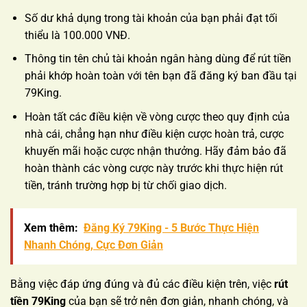
Số dư khả dụng trong tài khoản của bạn phải đạt tối
thiểu là 100.000 VNĐ.
Thông tin tên chủ tài khoản ngân hàng dùng để rút tiền
phải khớp hoàn toàn với tên bạn đã đăng ký ban đầu tại
79King.
Hoàn tất các điều kiện về vòng cược theo quy định của
nhà cái, chẳng hạn như điều kiện cược hoàn trả, cược
khuyến mãi hoặc cược nhận thưởng. Hãy đảm bảo đã
hoàn thành các vòng cược này trước khi thực hiện rút
tiền, tránh trường hợp bị từ chối giao dịch.
Xem thêm:
Đăng Ký 79King - 5 Bước Thực Hiện
Nhanh Chóng, Cực Đơn Giản
Bằng việc đáp ứng đúng và đủ các điều kiện trên, việc
rút
tiền 79King
của bạn sẽ trở nên đơn giản, nhanh chóng, và