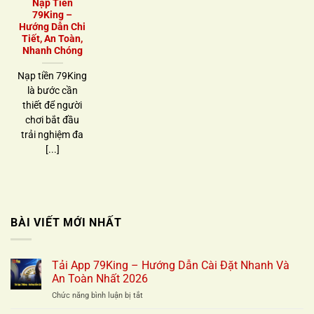
Nạp Tiền
79King –
Hướng Dẫn Chi
Tiết, An Toàn,
Nhanh Chóng
Nạp tiền 79King
là bước cần
thiết để người
chơi bắt đầu
trải nghiệm đa
[...]
BÀI VIẾT MỚI NHẤT
Tải App 79King – Hướng Dẫn Cài Đặt Nhanh Và
An Toàn Nhất 2026
Chức năng bình luận bị tắt
ở
Tải