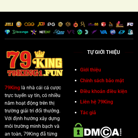
–
Nhanh
Đỉnh
Chóng,
Cao
Cực
Game
Đơn
Bài
Giản
Dành
Cho
Các
Bet
Thủ
TỰ GIỚI THIỆU
Giới thiệu
Chính sách bảo mật
79King
là nhà cái cá cược
Điều khoản điều kiện
trực tuyến uy tín, có nhiều
Liên hệ 79King
năm hoạt động trên thị
trường giải trí đổi thưởng.
Tác giả
Với định hướng xây dựng
môi trường minh bạch và
an toàn, 79King đã từng