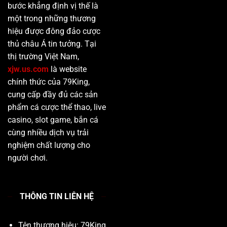
bước khẳng định vị thế là
một trong những thương
hiệu được đông đảo cược
thủ châu Á tin tưởng. Tại
thị trường Việt Nam,
xjw.us.com
là website
chính thức của 79King,
cung cấp đầy đủ các sản
phẩm cá cược thể thao, live
casino, slot game, bắn cá
cùng nhiều dịch vụ trải
nghiệm chất lượng cho
người chơi.
THÔNG TIN LIÊN HỆ
Tên thương hiệu: 79King