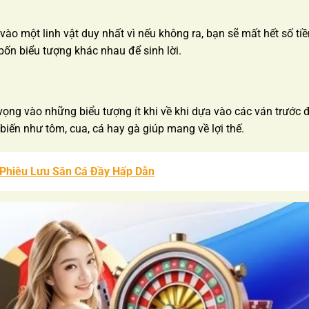
ào một linh vật duy nhất vì nếu không ra, bạn sẽ mất hết số tiề
 bốn biểu tượng khác nhau để sinh lời.
ọng vào những biểu tượng ít khi về khi dựa vào các ván trước 
biến như tôm, cua, cá hay gà giúp mang về lợi thế.
 Phiêu Lưu Săn Cá Đầy Hấp Dẫn