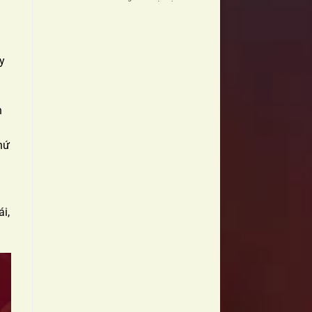
Hiện
Tài
Nhanh
Xỉu
Chóng,
79King
Cực
–
Đơn
Đỉnh
y
Giản
Cao
Game
Bài
Dành
n
Cho
Các
Bet
hứ
Thủ
ái,