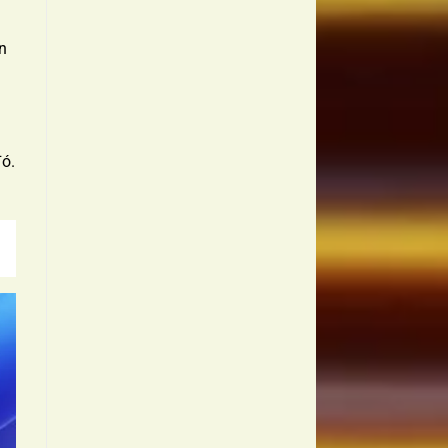
n
đó.