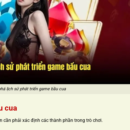
á lịch sử phát triển game bầu cua
ầu cua
n cần phải xác định các thành phần trong trò chơi.