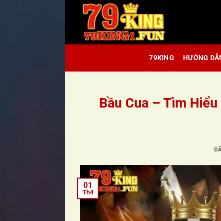
Bỏ
qua
nội
dung
79KING
HƯỚNG DẪ
Bầu Cua – Tìm Hiểu
Đ
01
Th4