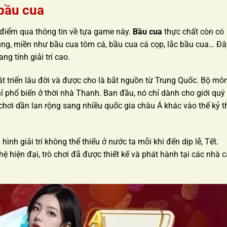
bầu cua
g điểm qua thông tin về tựa game này.
Bầu cua
thực chất còn có
vùng, miền như bầu cua tôm cá, bầu cua cá cọp, lắc bầu cua… Đâ
g tính giải trí cao.
t triển lâu đời và được cho là bắt nguồn từ Trung Quốc. Bộ mô
ỉ phổ biến ở thời nhà Thanh. Ban đầu, nó chỉ dành cho giới quý
 chơi dần lan rộng sang nhiều quốc gia châu Á khác vào thế kỷ t
 hình giải trí không thể thiếu ở nước ta mỗi khi đến dịp lễ, Tết.
ệ hiện đại, trò chơi đã được thiết kế và phát hành tại các nhà c