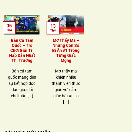
05
13
Th4
Th4
Bắn Cá Tam
Mơ Thấy Ma –
Quốc – Trò
Những Con Số
Chơi Giải Trí
Bí Ẩn #1 Trong
Hấp Dẫn Nhất
Từng Giấc
Thị Trường
Mộng
Bắn cá tam
Mơ thấy ma
quốc mang đến
khiến nhiều
sự kết hợp độc
thành viên thức
đáo giữa lối
giấc với cảm
chơi bắn [...]
giác bất an, lo
[...]