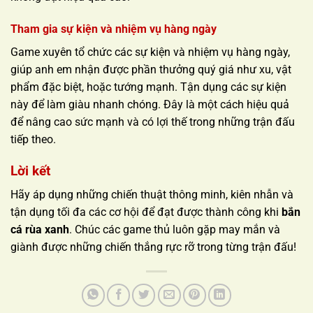
Tham gia sự kiện và nhiệm vụ hàng ngày
Game xuyên tổ chức các sự kiện và nhiệm vụ hàng ngày,
giúp anh em nhận được phần thưởng quý giá như xu, vật
phẩm đặc biệt, hoặc tướng mạnh. Tận dụng các sự kiện
này để làm giàu nhanh chóng. Đây là một cách hiệu quả
để nâng cao sức mạnh và có lợi thế trong những trận đấu
tiếp theo.
Lời kết
Hãy áp dụng những chiến thuật thông minh, kiên nhẫn và
tận dụng tối đa các cơ hội để đạt được thành công khi
bắn
cá rùa xanh
. Chúc các game thủ luôn gặp may mắn và
giành được những chiến thắng rực rỡ trong từng trận đấu!