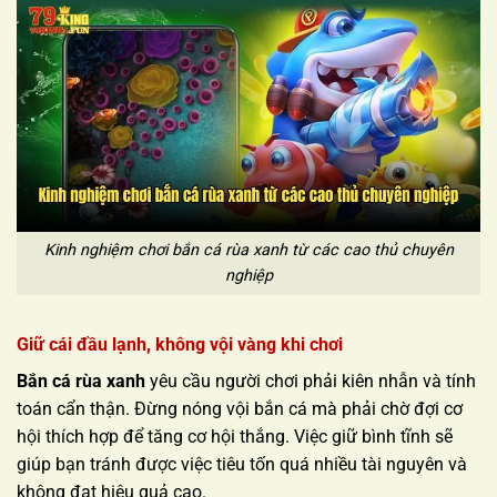
Kinh nghiệm chơi bắn cá rùa xanh từ các cao thủ chuyên
nghiệp
Giữ cái đầu lạnh, không vội vàng khi chơi
Bắn cá rùa xanh
yêu cầu người chơi phải kiên nhẫn và tính
toán cẩn thận. Đừng nóng vội bắn cá mà phải chờ đợi cơ
hội thích hợp để tăng cơ hội thắng. Việc giữ bình tĩnh sẽ
giúp bạn tránh được việc tiêu tốn quá nhiều tài nguyên và
không đạt hiệu quả cao.