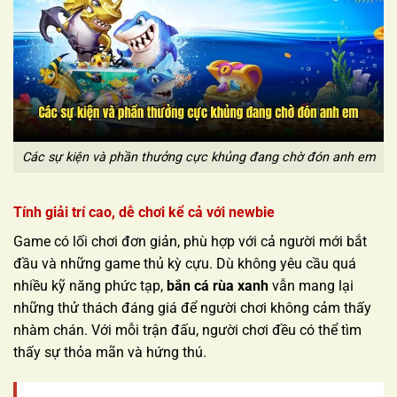
Các sự kiện và phần thưởng cực khủng đang chờ đón anh em
Tính giải trí cao, dễ chơi kể cả với newbie
Game có lối chơi đơn giản, phù hợp với cả người mới bắt
đầu và những game thủ kỳ cựu. Dù không yêu cầu quá
nhiều kỹ năng phức tạp,
bắn cá rùa xanh
vẫn mang lại
những thử thách đáng giá để người chơi không cảm thấy
nhàm chán. Với mỗi trận đấu, người chơi đều có thể tìm
thấy sự thỏa mãn và hứng thú.