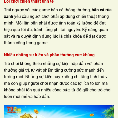
Lối chơi chiến thuật tinh tế
Trái ngược với các game bắn cá thông thường,
bắn cá rùa
xanh
yêu cầu người chơi phải áp dụng chiến thuật thông
minh. Mỗi lần bắn phải được tính toán kỹ lưỡng để đạt
hiệu quả tối đa, tránh lãng phí tài nguyên. Kỹ năng quan
sát và ra quyết định đúng lúc là chìa khóa để đạt được
thành công trong game.
Nhiều những sự kiện và phần thưởng cực khủng
Trò chơi không thiếu những sự kiện hấp dẫn với phần
thưởng giá trị, từ vật phẩm tăng cường sức mạnh đến
tướng mới. Những sự kiện này không chỉ tăng tính thú vị
mà còn giúp người chơi nhận được các lợi ích to lớn mà
không phải tốn quá nhiều công sức, từ đó giữ cho trò chơi
luôn mới mẻ và hấp dẫn.