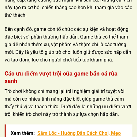
này tạo ra cơ hội chiến thắng cao hơn khi tham gia vào các
thử thách.
Bên cạnh đó, game còn tổ chức các sự kiện và hoạt động
đặc biệt với phần thưởng hấp dẫn. Game thủ có thể tham
gia để nhận thêm xu, vật phẩm và thậm chí là các tướng
mới. Đây là yếu tố giúp trò chơi luôn giữ được sức hấp dẫn
và tạo động lực cho người chơi tiếp tục khám phá.
Các ưu điểm vượt trội của game bắn cá rùa
xanh
Trò chơi không chỉ mang lại trải nghiệm giải trí tuyệt vời
mà còn có nhiều tính năng đặc biệt giúp game thủ cảm
thấy thú vị và thách thức. Dưới đây là những ưu điểm vượt
trội khiến trò chơi này trở thành sự lựa chọn hấp dẫn.
Xem thêm:
Sâm Lốc - Hướng Dẫn Cách Chơi, Mẹo