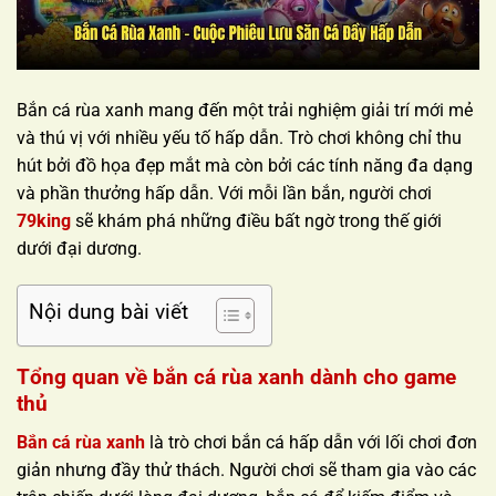
Bắn cá rùa xanh mang đến một trải nghiệm giải trí mới mẻ
và thú vị với nhiều yếu tố hấp dẫn. Trò chơi không chỉ thu
hút bởi đồ họa đẹp mắt mà còn bởi các tính năng đa dạng
và phần thưởng hấp dẫn. Với mỗi lần bắn, người chơi
79king
sẽ khám phá những điều bất ngờ trong thế giới
dưới đại dương.
Nội dung bài viết
Tổng quan về bắn cá rùa xanh dành cho game
thủ
Bắn cá rùa xanh
là trò chơi bắn cá hấp dẫn với lối chơi đơn
giản nhưng đầy thử thách. Người chơi sẽ tham gia vào các