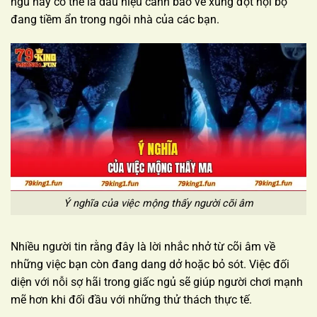
ngủ này có thể là dấu hiệu cảnh báo về xung đột nội bộ
đang tiềm ẩn trong ngôi nhà của các bạn.
Ý nghĩa của việc mộng thấy người cõi âm
Nhiều người tin rằng đây là lời nhắc nhở từ cõi âm về
những việc bạn còn đang dang dở hoặc bỏ sót. Việc đối
diện với nỗi sợ hãi trong giấc ngủ sẽ giúp người chơi mạnh
mẽ hơn khi đối đầu với những thử thách thực tế.