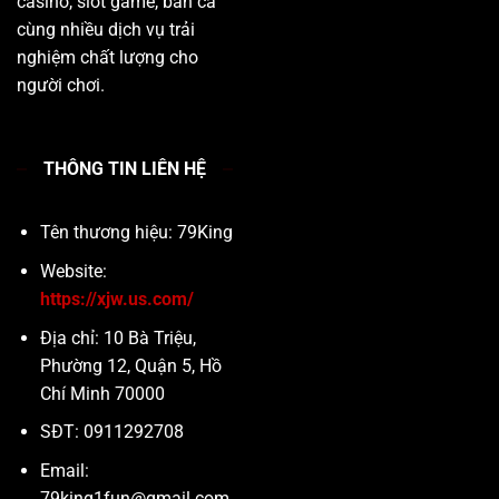
casino, slot game, bắn cá
cùng nhiều dịch vụ trải
nghiệm chất lượng cho
người chơi.
THÔNG TIN LIÊN HỆ
Tên thương hiệu: 79King
Website:
https://xjw.us.com/
Địa chỉ: 10 Bà Triệu,
Phường 12, Quận 5, Hồ
Chí Minh 70000
SĐT: 0911292708
Email:
79king1fun@gmail.com