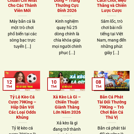
Chuẩn Chỉ Nhất
Dòng – Trúng
Cách Chơi, Mẹo
Cho Các Thành
Thưởng Cực
Thắng và Chiến
Viên Mới
Đỉnh 2026
Lược Cược
Máy bắn cá là
Kinh nghiệm
Sâm lốc, trò
một trò chơi
quay hũ 25
chơi bài nổi
phổ biến tại các
dòng chính là
tiếng tại Việt
sòng bạc trực
chìa khóa giúp
Nam, mang đến
tuyến [...]
mọi người chinh
những phút
phục [...]
giây [...]
12
08
10
Th4
Th4
Th4
Tỷ Lệ Kèo Cá
Xả Kèo Là Gì –
Bắn Cá Phát
Cược 79King –
Chiến Thuật
Tài Đổi Thưởng
Hấp Dẫn Với
Giành Thắng
79King – Trò
Các Loại Odds
Lớn Năm 2026
Chơi Bắn Cá
Khủng
Thú Vị
Xả kèo là gì
Tỷ lệ kèo cá
Bắn cá phát tài
đang trở thành