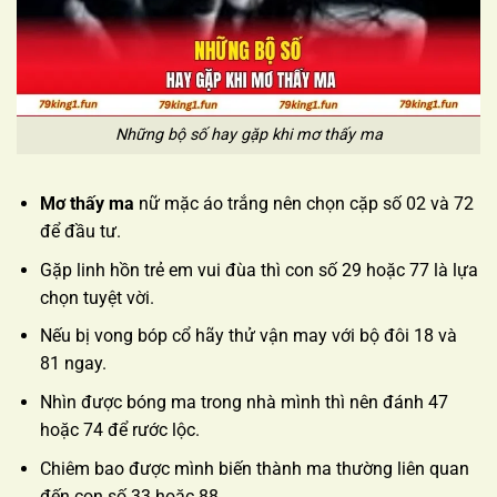
Những bộ số hay gặp khi mơ thấy ma
Mơ thấy ma
nữ mặc áo trắng nên chọn cặp số 02 và 72
để đầu tư.
Gặp linh hồn trẻ em vui đùa thì con số 29 hoặc 77 là lựa
chọn tuyệt vời.
Nếu bị vong bóp cổ hãy thử vận may với bộ đôi 18 và
81 ngay.
Nhìn được bóng ma trong nhà mình thì nên đánh 47
hoặc 74 để rước lộc.
Chiêm bao được mình biến thành ma thường liên quan
đến con số 33 hoặc 88.