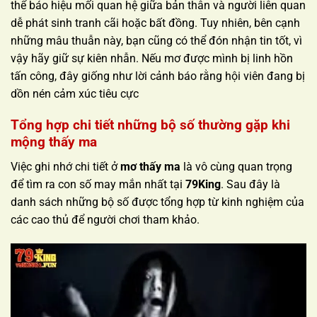
thể báo hiệu mối quan hệ giữa bản thân và người liên quan
dễ phát sinh tranh cãi hoặc bất đồng. Tuy nhiên, bên cạnh
những mâu thuẫn này, bạn cũng có thể đón nhận tin tốt, vì
vậy hãy giữ sự kiên nhẫn. Nếu mơ được mình bị linh hồn
tấn công, đây giống như lời cảnh báo rằng hội viên đang bị
dồn nén cảm xúc tiêu cực
Tổng hợp chi tiết những bộ số thường gặp khi
mộng thấy ma
Việc ghi nhớ chi tiết ở
mơ thấy ma
là vô cùng quan trọng
để tìm ra con số may mắn nhất tại
79King
. Sau đây là
danh sách những bộ số được tổng hợp từ kinh nghiệm của
các cao thủ để người chơi tham khảo.