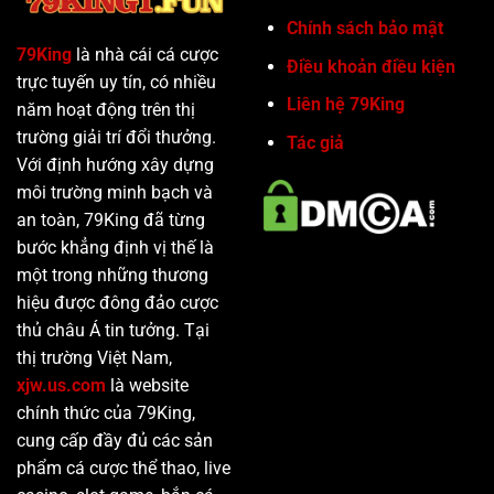
Chính sách bảo mật
79King
là nhà cái cá cược
Điều khoản điều kiện
trực tuyến uy tín, có nhiều
Liên hệ 79King
năm hoạt động trên thị
trường giải trí đổi thưởng.
Tác giả
Với định hướng xây dựng
môi trường minh bạch và
an toàn, 79King đã từng
bước khẳng định vị thế là
một trong những thương
hiệu được đông đảo cược
thủ châu Á tin tưởng. Tại
thị trường Việt Nam,
xjw.us.com
là website
chính thức của 79King,
cung cấp đầy đủ các sản
phẩm cá cược thể thao, live