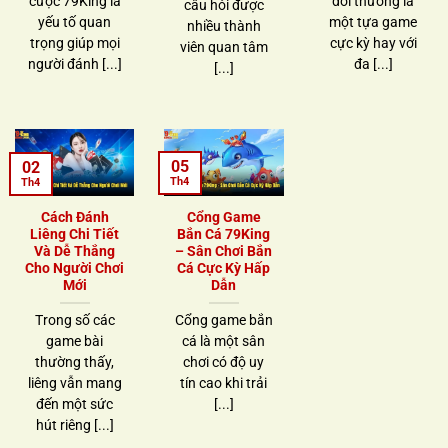
cược 79King là
đổi thưởng là
câu hỏi được
yếu tố quan
một tựa game
nhiều thành
trọng giúp mọi
cực kỳ hay với
viên quan tâm
người đánh [...]
đa [...]
[...]
05
02
Th4
Th4
Cách Đánh
Cổng Game
Liêng Chi Tiết
Bắn Cá 79King
Và Dễ Thắng
– Sân Chơi Bắn
Cho Người Chơi
Cá Cực Kỳ Hấp
Mới
Dẫn
Trong số các
Cổng game bắn
game bài
cá là một sân
thường thấy,
chơi có độ uy
liêng vẫn mang
tín cao khi trải
đến một sức
[...]
hút riêng [...]