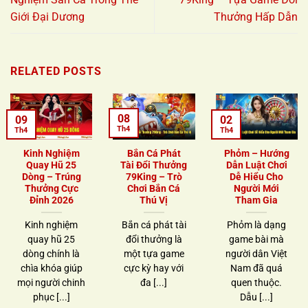
Giới Đại Dương
Thưởng Hấp Dẫn
RELATED POSTS
08
09
02
Th4
Th4
Th4
Kinh Nghiệm
Bắn Cá Phát
Phỏm – Hướng
Quay Hũ 25
Tài Đổi Thưởng
Dẫn Luật Chơi
Dòng – Trúng
79King – Trò
Dễ Hiểu Cho
Thưởng Cực
Chơi Bắn Cá
Người Mới
Đỉnh 2026
Thú Vị
Tham Gia
Kinh nghiệm
Bắn cá phát tài
Phỏm là dạng
quay hũ 25
đổi thưởng là
game bài mà
dòng chính là
một tựa game
người dân Việt
chìa khóa giúp
cực kỳ hay với
Nam đã quá
mọi người chinh
đa [...]
quen thuộc.
phục [...]
Dẫu [...]