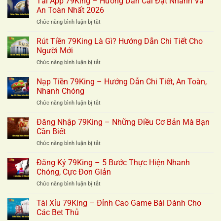
Tải App 79King – Hướng Dẫn Cài Đặt Nhanh Và
An Toàn Nhất 2026
Chức năng bình luận bị tắt
ở
Tải
App
Rút Tiền 79King Là Gì? Hướng Dẫn Chi Tiết Cho
79King
Người Mới
–
Chức năng bình luận bị tắt
ở
Hướng
Rút
Dẫn
Tiền
Nạp Tiền 79King – Hướng Dẫn Chi Tiết, An Toàn,
Cài
79King
Đặt
Nhanh Chóng
Là
Nhanh
Chức năng bình luận bị tắt
ở
Gì?
Và
Nạp
Hướng
An
Tiền
Đăng Nhập 79King – Những Điều Cơ Bản Mà Bạn
Dẫn
Toàn
79King
Chi
Cần Biết
Nhất
–
Tiết
2026
Chức năng bình luận bị tắt
ở
Hướng
Cho
Đăng
Dẫn
Người
Nhập
Đăng Ký 79King – 5 Bước Thực Hiện Nhanh
Chi
Mới
79King
Tiết,
Chóng, Cực Đơn Giản
–
An
Chức năng bình luận bị tắt
ở
Những
Toàn,
Đăng
Điều
Nhanh
Ký
Tài Xỉu 79King – Đỉnh Cao Game Bài Dành Cho
Cơ
Chóng
79King
Bản
Các Bet Thủ
–
Mà