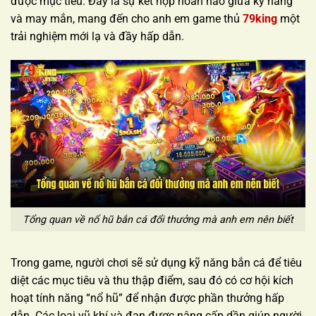
được mục tiêu. Đây là sự kết hợp hoàn hảo giữa kỹ năng
và may mắn, mang đến cho anh em game thủ
79king
một
trải nghiệm mới lạ và đầy hấp dẫn.
Tổng quan về nổ hũ bắn cá đổi thưởng mà anh em nên biết
Trong game, người chơi sẽ sử dụng kỹ năng bắn cá để tiêu
diệt các mục tiêu và thu thập điểm, sau đó có cơ hội kích
hoạt tính năng “nổ hũ” để nhận được phần thưởng hấp
dẫn. Các loại vũ khí và đạn được nâng cấp dần giúp người