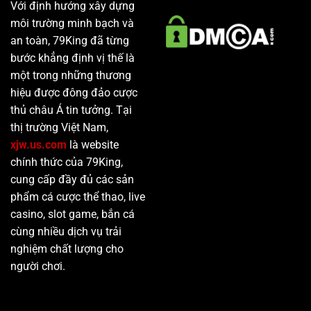
Với định hướng xây dựng
môi trường minh bạch và
an toàn, 79King đã từng
bước khẳng định vị thế là
một trong những thương
hiệu được đông đảo cược
thủ châu Á tin tưởng. Tại
thị trường Việt Nam,
xjw.us.com
là website
chính thức của 79King,
cung cấp đầy đủ các sản
phẩm cá cược thể thao, live
casino, slot game, bắn cá
cùng nhiều dịch vụ trải
nghiệm chất lượng cho
người chơi.