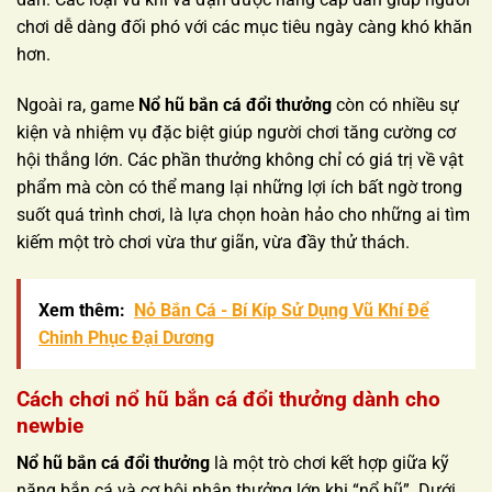
chơi dễ dàng đối phó với các mục tiêu ngày càng khó khăn
hơn.
Ngoài ra, game
Nổ hũ bắn cá đổi thưởng
còn có nhiều sự
kiện và nhiệm vụ đặc biệt giúp người chơi tăng cường cơ
hội thắng lớn. Các phần thưởng không chỉ có giá trị về vật
phẩm mà còn có thể mang lại những lợi ích bất ngờ trong
suốt quá trình chơi, là lựa chọn hoàn hảo cho những ai tìm
kiếm một trò chơi vừa thư giãn, vừa đầy thử thách.
Xem thêm:
Nỏ Bắn Cá - Bí Kíp Sử Dụng Vũ Khí Để
Chinh Phục Đại Dương
Cách chơi nổ hũ bắn cá đổi thưởng dành cho
newbie
Nổ hũ bắn cá đổi thưởng
là một trò chơi kết hợp giữa kỹ
năng bắn cá và cơ hội nhận thưởng lớn khi “nổ hũ”. Dưới