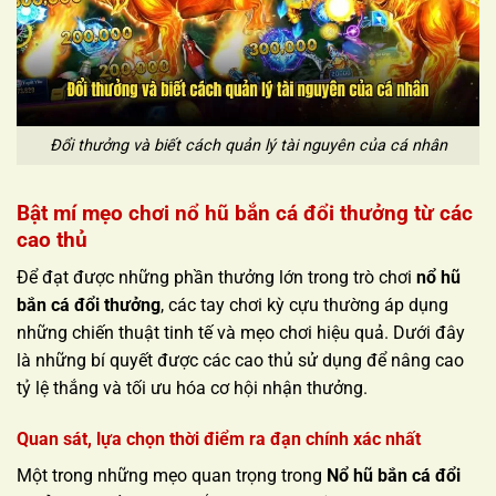
Đổi thưởng và biết cách quản lý tài nguyên của cá nhân
Bật mí mẹo chơi nổ hũ bắn cá đổi thưởng từ các
cao thủ
Để đạt được những phần thưởng lớn trong trò chơi
nổ hũ
bắn cá đổi thưởng
, các tay chơi kỳ cựu thường áp dụng
những chiến thuật tinh tế và mẹo chơi hiệu quả. Dưới đây
là những bí quyết được các cao thủ sử dụng để nâng cao
tỷ lệ thắng và tối ưu hóa cơ hội nhận thưởng.
Quan sát, lựa chọn thời điểm ra đạn chính xác nhất
Một trong những mẹo quan trọng trong
Nổ hũ bắn cá đổi