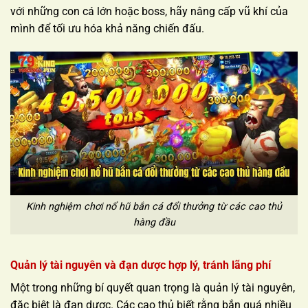
với những con cá lớn hoặc boss, hãy nâng cấp vũ khí của
mình để tối ưu hóa khả năng chiến đấu.
Kinh nghiệm chơi nổ hũ bắn cá đổi thưởng từ các cao thủ
hàng đầu
Quản lý tài nguyên và đạn dược hợp lý, tránh lãng phí
Một trong những bí quyết quan trọng là quản lý tài nguyên,
đặc biệt là đạn dược. Các cao thủ biết rằng bắn quá nhiều