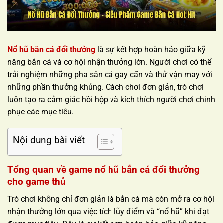
Nổ hũ bắn cá đổi thưởng
là sự kết hợp hoàn hảo giữa kỹ
năng bắn cá và cơ hội nhận thưởng lớn. Người chơi có thể
trải nghiệm những pha săn cá gay cấn và thử vận may với
những phần thưởng khủng. Cách chơi đơn giản, trò chơi
luôn tạo ra cảm giác hồi hộp và kích thích người chơi chinh
phục các mục tiêu.
Nội dung bài viết
Tổng quan về game nổ hũ bắn cá đổi thưởng
cho game thủ
Trò chơi không chỉ đơn giản là bắn cá mà còn mở ra cơ hội
nhận thưởng lớn qua việc tích lũy điểm và “nổ hũ” khi đạt